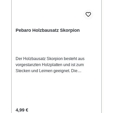
Pebaro Holzbausatz Skorpion
Der Holzbausatz Skorpion besteht aus
vorgestanzten Holzplatten und ist zum
Stecken und Leimen geeignet. Die
vorgestanzten Bauteile werden vorsichtig aus
den Holzplatten herausgedrückt, bei Bedarf
dabei mit einem scharfen Messer etwas
nachhelfen. Anschließend alle Einzelteile mit
Sandpapier entgraten, zusammenstecken
und mit ein paar Tropfen Leim fixieren.
Regulärer Preis:
4,99 €