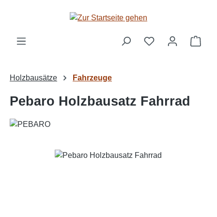
Zum Hauptinhalt springen
Ware
Holzbausätze
Fahrzeuge
Pebaro Holzbausatz Fahrrad
Bildergalerie überspringen