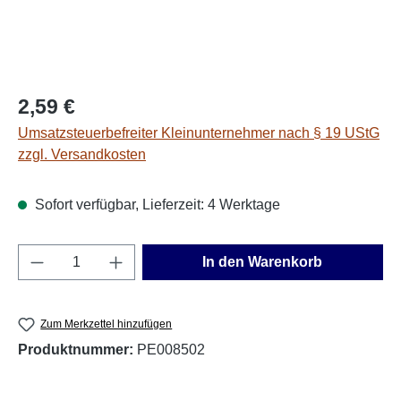
Regulärer Preis:
2,59 €
Umsatzsteuerbefreiter Kleinunternehmer nach § 19 UStG
zzgl. Versandkosten
Sofort verfügbar, Lieferzeit: 4 Werktage
Produkt Anzahl: Gib den gewünschten Wert e
In den Warenkorb
Zum Merkzettel hinzufügen
Produktnummer:
PE008502