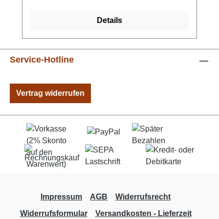
Abschließend kann der Skorpion nach
eigenen Vorstellungen mit Farbe bemalt
Details
werden. Maße: 35 cm x 24 cm 33 Einzelteile
Material: Holz Schwierigkeitsstufe: mittel
Hersteller: Pebaro Altersempfehlung: ab 8
Service-Hotline
Jahre Leim und Farben nicht enthalten
Achtung! Nicht für Kinder unter 3 Jahren
geeignet! Enthält verschluckbare Kleinteile!
Vertrag widerrufen
Erstickungsgefahr! Benötigtes Werkzeug:
scharfes Messer Sandpapier Holzleim
Impressum
AGB
Widerrufsrecht
Widerrufsformular
Versandkosten - Lieferzeit